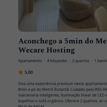
Aconchego a 5min do Met
Wecare Hosting
Apartamento
·
4 hóspedes
·
2 quartos
·
1 banh
5.00
Viva uma experiência premium neste apartamento
8min a pé do Metrô Butantã. Cuidado pela WECA
marcenaria inteligente, iluminação linear de LED 
espelhos e sofá orgânico. Oferece 2 quartos, ar-
Wi-Fi de 600 M
...