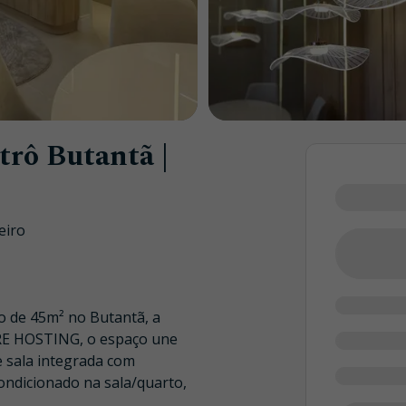
rô Butantã |
eiro
 de 45m² no Butantã, a
RE HOSTING, o espaço une
e sala integrada com
condicionado na sala/quarto,