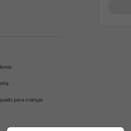
demia
inha
quado para crianças