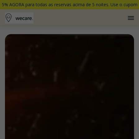
5% AGORA para todas as reservas acima de 5 noites. Use o cupom
5PORCENTO