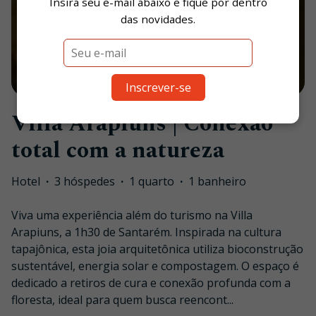
Insira seu e-mail abaixo e fique por dentro
das novidades.
1
/
85
Inscrever-se
Villa Arapiuns | Conexão
total com a natureza
Hotel
·
3 hóspedes
·
1 quarto
·
1 banheiro
Viva uma experiência além do turismo na Villa
Arapiuns, a 1h30 de Santarém. Inspirada na cultura
tapajônica, esta joia arquitetônica utiliza bioconstrução
sustentável, energia solar e compostagem. O espaço é
dedicado a retiros de cura e conexão profunda com a
floresta, ideal para quem busca reencont
...