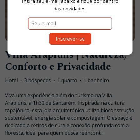
Insira seu e-mail abaixo e fique por dentro
das novidades.
1
/
92
Inscrever-se
Villa Arapiuns | Natureza,
Conforto e Privacidade
Hotel
·
3 hóspedes
·
1 quarto
·
1 banheiro
Viva uma experiência além do turismo na Villa
Arapiuns, a 1h30 de Santarém. Inspirada na cultura
tapajônica, esta joia arquitetônica utiliza bioconstrução
sustentável, energia solar e compostagem. O espaço é
dedicado a retiros de cura e conexão profunda com a
floresta, ideal para quem busca reencont
...