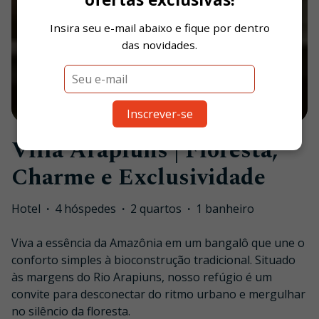
Insira seu e-mail abaixo e fique por dentro
das novidades.
1
/
60
Inscrever-se
Villa Arapiuns | Floresta,
Charme e Exclusividade
Hotel
·
4 hóspedes
·
2 quartos
·
1 banheiro
Viva a essência da Amazônia em um bangalô que une o
conforto simples à bioconstrução tradicional. Situado
às margens do Rio Arapiuns, nosso refúgio é um
convite para desconectar do ritmo urbano e mergulhar
no silêncio da floresta.