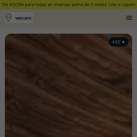
5% AGORA para todas as reservas acima de 5 noites. Use o cupom
5PORCENTO
4.65
★