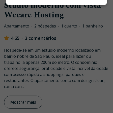
Studio moderno com vista |
Wecare Hosting
Apartamento
·
2 hóspedes
·
1 quarto
·
1 banheiro
4.65
·
3 comentários
Hospede-se em um estúdio moderno localizado em
bairro nobre de São Paulo, ideal para lazer ou
trabalho, a apenas 200m do metrô. O condomínio
oferece segurança, praticidade e vista incrível da cidade
com acesso rápido a shoppings, parques e
restaurantes. O apartamento conta com design clean,
cama con
...
Mostrar mais