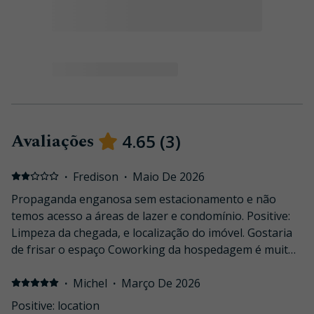
Avaliações
4.65
(
3
)
·
Fredison
·
Maio De 2026
Propaganda enganosa sem estacionamento e não
temos acesso a áreas de lazer e condomínio. Positive:
Limpeza da chegada, e localização do imóvel. Gostaria
de frisar o espaço Coworking da hospedagem é muito
útil. Negative: No anúncio fala de estacionamento e lá
no prédio não tem, fiz a reserva contando com a
·
Michel
·
Março De 2026
garagem pois viagem com uma BMW e tive que pagar
Positive: location