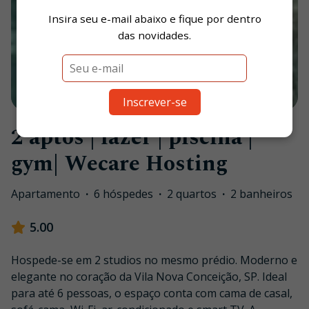
Insira seu e-mail abaixo e fique por dentro
das novidades.
1
/
46
Inscrever-se
2 aptos | lazer | piscina |
gym| Wecare Hosting
Apartamento
·
6 hóspedes
·
2 quartos
·
2 banheiros
5.00
Hospede-se em 2 studios no mesmo prédio. Moderno e
elegante no coração da Vila Nova Conceição, SP. Ideal
para até 6 pessoas, o espaço conta com cama de casal,