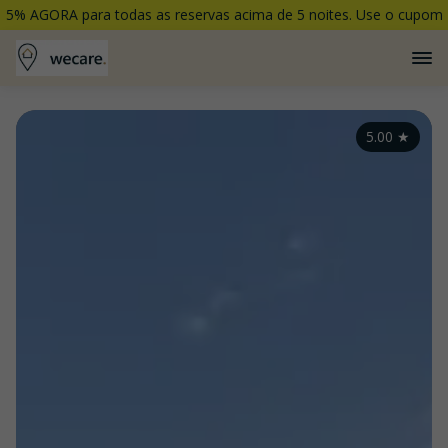
5% AGORA para todas as reservas acima de 5 noites. Use o cupom
5PORCENTO
5.00
★