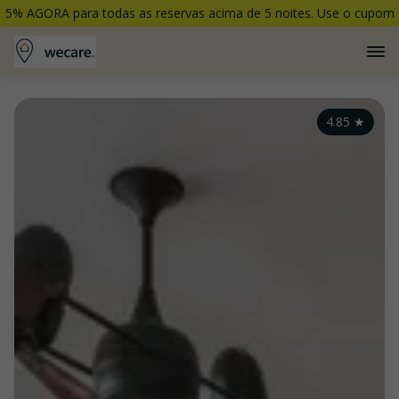
5% AGORA para todas as reservas acima de 5 noites. Use o cupom
5PORCENTO
4.85
★