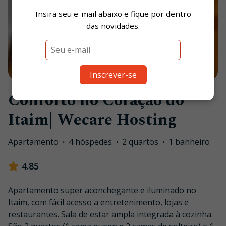
Insira seu e-mail abaixo e fique por dentro
das novidades.
1
/
17
Inscrever-se
Conforto no Coração do
Itaim| Wecare Hosting
Apartamento
·
4 hóspedes
·
2 quartos
·
1 banheiro
4.85
Apartamento super aconchegante e iluminado no
Itaim, com fácil acesso a entretenimento, lojas e
restaurantes. Sala de estar ampla integrada à cozinha.